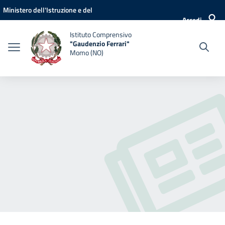
Vai ai contenuti
Vai al menu di navigazione
Vai al footer
Ministero dell'Istruzione e del
Accedi
Merito
Istituto Comprensivo
"Gaudenzio Ferrari"
Momo (NO)