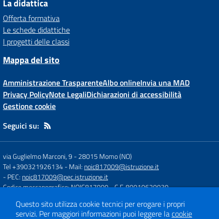
La didattica
Offerta formativa
Le schede didattiche
I progetti delle classi
Mappa del sito
Amministrazione Trasparente
Albo online
Invia una MAD
Privacy Policy
Note Legali
Dichiarazioni di accessibilità
Gestione cookie
Seguici su:
via Guglielmo Marconi, 9
-
28015 Momo (NO)
Tel +390321926134
- Mail:
noic817009@istruzione.it
- PEC:
noic817009@pec.istruzione.it
Codice meccanografico: NOIC817009
- C.F. 80010620039
Questo sito utilizza cookie tecnici per erogare i propri
servizi.
Per maggiori informazioni puoi leggere la
cookie
Concept & Design by
Designers Italia