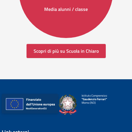
Media alunni / classe
Scopri di più su Scuola in Chiaro
Istituto Comprensivo
"Gaudenzio Ferrari"
Momo (NO)