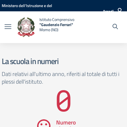
Vai ai contenuti
Vai al menu di navigazione
Vai al footer
Ministero dell'Istruzione e del
Accedi
Merito
Istituto Comprensivo
"Gaudenzio Ferrari"
Momo (NO)
La scuola in numeri
Dati relativi all'ultimo anno, riferiti al totale di tutti i
plessi dell'istituto.
0
Numero