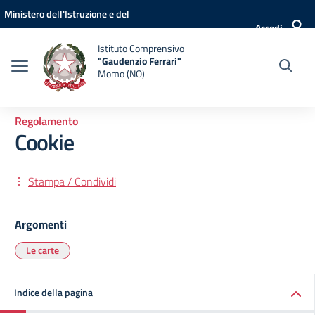
Vai ai contenuti
Vai al menu di navigazione
Vai al footer
Ministero dell'Istruzione e del
Accedi
Merito
Istituto Comprensivo
"Gaudenzio Ferrari"
Momo (NO)
Regolamento
Cookie
Stampa / Condividi
Argomenti
Le carte
Indice della pagina