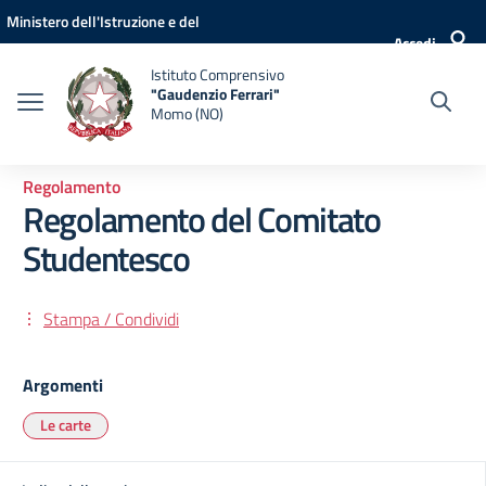
Vai ai contenuti
Vai al menu di navigazione
Vai al footer
Ministero dell'Istruzione e del
Accedi
Merito
Istituto Comprensivo
"Gaudenzio Ferrari"
Momo (NO)
Regolamento
Regolamento del Comitato
Studentesco
Stampa / Condividi
Argomenti
Le carte