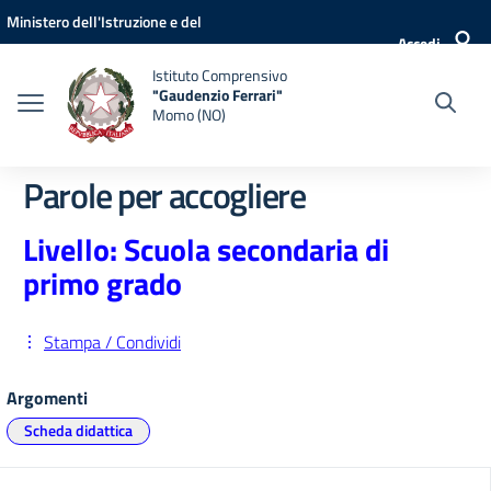
Vai ai contenuti
Vai al menu di navigazione
Vai al footer
Ministero dell'Istruzione e del
Accedi
Merito
Istituto Comprensivo
"Gaudenzio Ferrari"
Momo (NO)
Parole per accogliere
Livello: Scuola secondaria di
primo grado
Stampa / Condividi
Argomenti
Scheda didattica