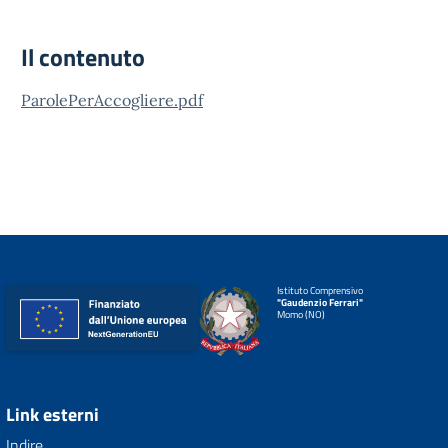
Il contenuto
ParolePerAccogliere.pdf
Istituto Comprensivo
"Gaudenzio Ferrari"
Momo (NO)
Link esterni
Indire