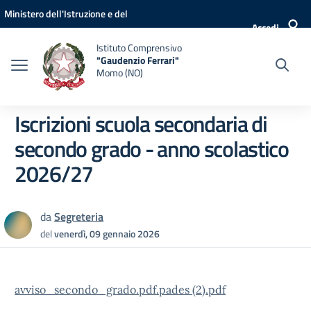
Vai ai contenuti
Vai al menu di navigazione
Vai al footer
Ministero dell'Istruzione e del
Accedi
Merito
Istituto Comprensivo
"Gaudenzio Ferrari"
Momo (NO)
Iscrizioni scuola secondaria di
secondo grado - anno scolastico
2026/27
da
Segreteria
del
venerdì, 09 gennaio 2026
avviso_secondo_grado.pdf.pades (2).pdf