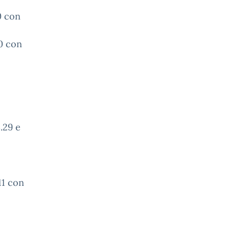
30 con
30 con
3.29 e
-
11 con