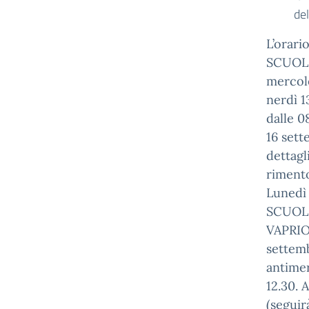
del
L’orario
SCUOLE
mercole
nerdì 1
dalle 0
16 sett
dettagl
rimento
Lunedì 
SCUOL
VAPRIO
settemb
antimer
12.30. 
(seguir