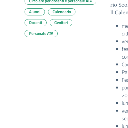
Circolare per docenti e personale ATA
rio Sco
Alunni
Calendario
Il Cale
Docenti
Genitori
mer
did
Personale ATA
ven
fe
co
Ca
Pa
Fe
po
20
lu
ve
se
lun