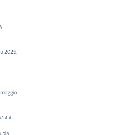
à
io 2025,
2 maggio
aria e
cuola