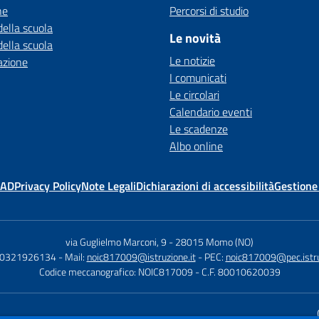
ne
Percorsi di studio
della scuola
Le novità
della scuola
Le notizie
azione
I comunicati
Le circolari
Calendario eventi
Le scadenze
Albo online
MAD
Privacy Policy
Note Legali
Dichiarazioni di accessibilità
Gestione
via Guglielmo Marconi, 9
-
28015 Momo (NO)
90321926134
- Mail:
noic817009@istruzione.it
- PEC:
noic817009@pec.istru
Codice meccanografico: NOIC817009
- C.F. 80010620039