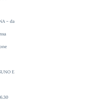
NA – da
nsa
ione
SUNO E
16.30