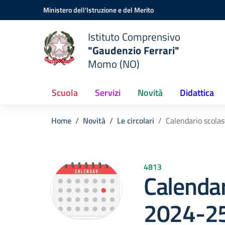
Vai ai contenuti
Vai al menu di navigazione
Vai al footer
Ministero dell'Istruzione e del Merito
Istituto Comprensivo
"Gaudenzio Ferrari"
Momo (NO)
Scuola
Servizi
Novità
Didattica
Home
Novità
Le circolari
Calendario scola
4813
Calendar
2024-25