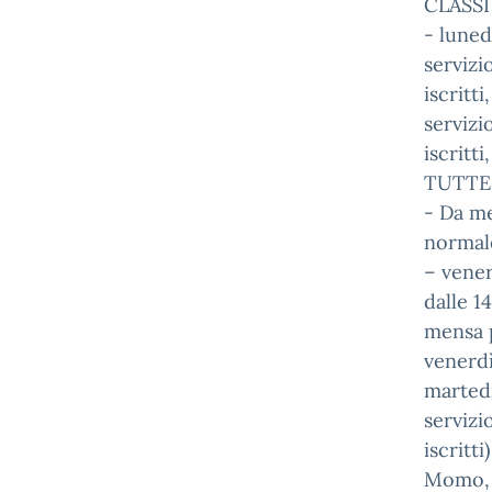
CLASSI
- luned
servizi
iscritt
servizi
iscritt
TUTTE
- Da me
normale
– vener
dalle 14
mensa p
venerdì
martedì
servizi
iscritti)
Momo, 