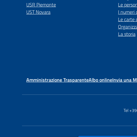
USR Piemonte
Le perso
UST Novara
I numeri 
Le carte 
Organizz
La storia
Amministrazione Trasparente
Albo online
Invia una 
Tel +3