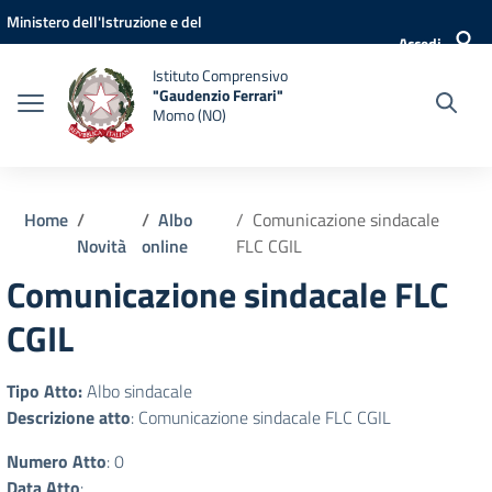
Vai ai contenuti
Vai al menu di navigazione
Vai al footer
Ministero dell'Istruzione e del
Accedi
Merito
Istituto Comprensivo
"Gaudenzio Ferrari"
Momo (NO)
Home
Albo
Comunicazione sindacale
Novità
online
FLC CGIL
Comunicazione sindacale FLC
CGIL
Tipo Atto:
Albo sindacale
Descrizione atto
: Comunicazione sindacale FLC CGIL
Numero Atto
: 0
Data Atto
: