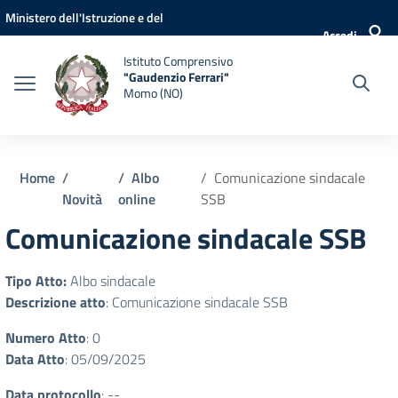
Vai ai contenuti
Vai al menu di navigazione
Vai al footer
Ministero dell'Istruzione e del
Accedi
Merito
Istituto Comprensivo
"Gaudenzio Ferrari"
Momo (NO)
Home
Albo
Comunicazione sindacale
Novità
online
SSB
Comunicazione sindacale SSB
Tipo Atto:
Albo sindacale
Descrizione atto
: Comunicazione sindacale SSB
Numero Atto
: 0
Data Atto
: 05/09/2025
Data protocollo
: --